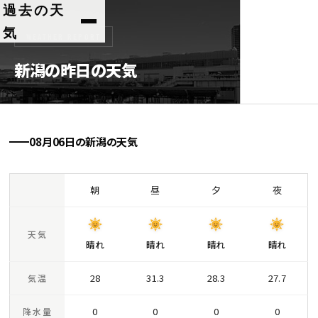
コ
過去の天
ン
気
WEATHER REPORT
テ
ン
新潟の昨日の天気
ツ
へ
ス
08月06日の新潟の天気
キ
ッ
プ
朝
昼
夕
夜
天気
晴れ
晴れ
晴れ
晴れ
28
31.3
28.3
27.7
気温
0
0
0
0
降水量